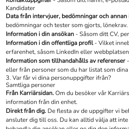
Kontaktuppgifter
- Såsom ditt namn, e-postad
Kandidater
Data från intervjuer, bedömningar och annan 
bedömningar och tester som gjorts, lönekrav.
Information i din ansökan
- Såsom ditt CV, per
Information i din offentliga profil
- Vilket inne
erfarenhet, såsom LinkedIn eller webbplatsen
Information som tillhandahålls av referenser
-
eller från personer som du har listat som dina
3. Var får vi dina personuppgifter ifrån?
Samtliga personer
Från Karriärsidan.
Om du besöker vår Karriärsi
information från din enhet.
Direkt från dig.
De flesta av de uppgifter vi be
ansluter dig till oss. Du kan alltid välja att 
behandla din ansökan eller ge dig den informat