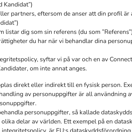
d Kandidat”)
ller partners, eftersom de anser att din profil är
didat”)
m listar dig som sin referens (du som ”Referens”)
 rättigheter du har när vi behandlar dina personu
egritetspolicy, syftar vi på var och en av Conn
didater, om inte annat anges.
las direkt eller indirekt till en fysisk person. 
andling av personuppgifter är all användning a
rsonuppgifter.
 behandla personuppgifter, så kallade dataskyddsl
 olika delar av världen. Ett exempel på en data
a integritetspolicy, är EU:s dataskyddsförordni