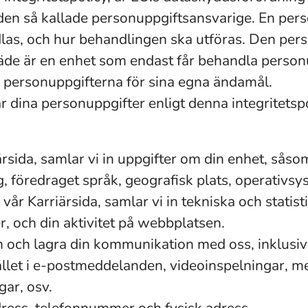
r den så kallade personuppgiftsansvarige. En per
las, och hur behandlingen ska utföras. Den pers
äde är en enhet som endast får behandla personu
 personuppgifterna för sina egna ändamål.
 dina personuppgifter enligt denna integritetspo
rsida, samlar vi in uppgifter om din enhet, såso
, föredraget språk, geografisk plats, operativs
år Karriärsida, samlar vi in tekniska och stati
, och din aktivitet på webbplatsen.
n och lagra din kommunikation med oss, inklusiv
llet i e-postmeddelanden, videoinspelningar, m
gar, osv.