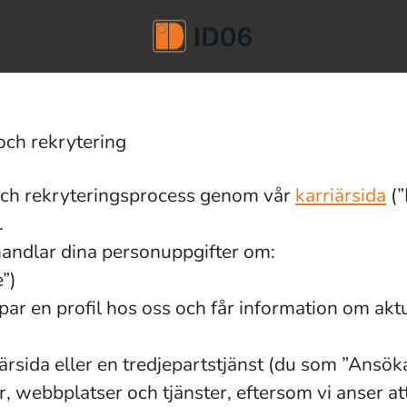
och rekrytering
och rekryteringsprocess genom vår
karriärsida
(”
.
behandlar dina personuppgifter om:
”)
kapar en profil hos oss och får information om aktu
iärsida eller en tredjepartstjänst (du som ”Ansö
, webbplatser och tjänster, eftersom vi anser att