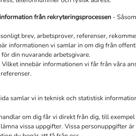
ress, telefonnummer och fysisk adress.
information från rekryteringsprocessen
- Såsom 
sonligt brev, arbetsprover, referenser, rekomme
bär informationen vi samlar in om dig från offentli
 för din nuvarande arbetsgivare.
 Vilket innebär informationen vi får från våra ans
 referenser.
da samlar vi in teknisk och statistisk informati
handlar om dig får vi direkt från dig, till exempe
inte lämna vissa uppgifter. Vissa personuppgifter 
ion du begär att få från oss.