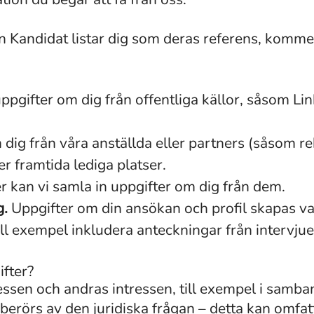
Kandidat listar dig som deras referens, kommer 
ppgifter om dig från offentliga källor, såsom Li
dig från våra anställda eller partners (såsom re
er framtida lediga platser.
 kan vi samla in uppgifter om dig från dem.
g.
Uppgifter om din ansökan och profil skapas van
ill exempel inkludera anteckningar från intervj
ifter?
essen och andras intressen, till exempel i samba
erörs av den juridiska frågan – detta kan omfat